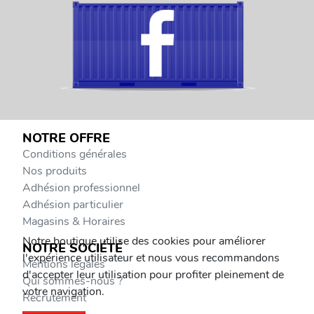
NOTRE OFFRE
Conditions générales
Nos produits
Adhésion professionnel
Adhésion particulier
Magasins & Horaires
Notre boutique utilise des cookies pour améliorer
NOTRE SOCIÉTÉ
l'expérience utilisateur et nous vous recommandons
Mentions légales
d'accepter leur utilisation pour profiter pleinement de
Qui sommes-nous ?
votre navigation.
Recrutement